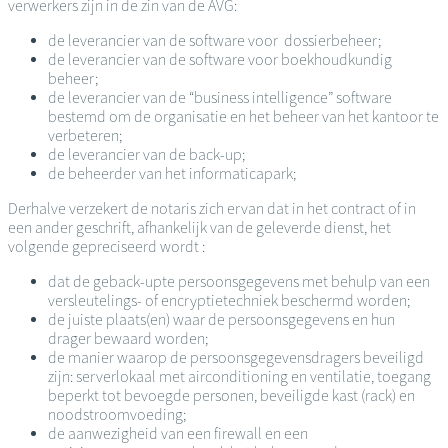
verwerkers zijn in de zin van de AVG:
de leverancier van de software voor dossierbeheer;
de leverancier van de software voor boekhoudkundig
beheer;
de leverancier van de “business intelligence” software
bestemd om de organisatie en het beheer van het kantoor te
verbeteren;
de leverancier van de back-up;
de beheerder van het informaticapark;
Derhalve verzekert de notaris zich ervan dat in het contract of in
een ander geschrift, afhankelijk van de geleverde dienst, het
volgende gepreciseerd wordt :
dat de geback-upte persoonsgegevens met behulp van een
versleutelings- of encryptietechniek beschermd worden;
de juiste plaats(en) waar de persoonsgegevens en hun
drager bewaard worden;
de manier waarop de persoonsgegevensdragers beveiligd
zijn: serverlokaal met airconditioning en ventilatie, toegang
beperkt tot bevoegde personen, beveiligde kast (rack) en
noodstroomvoeding;
de aanwezigheid van een firewall en een