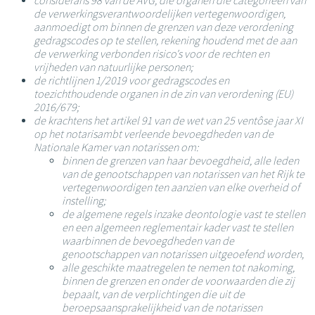
considerans 98 van de AVG, die organen die categorieën van
de verwerkingsverantwoordelijken vertegenwoordigen,
aanmoedigt om binnen de grenzen van deze verordening
gedragscodes op te stellen, rekening houdend met de aan
de verwerking verbonden risico's voor de rechten en
vrijheden van natuurlijke personen;
de richtlijnen 1/2019 voor gedragscodes en
toezichthoudende organen in de zin van verordening (EU)
2016/679;
de krachtens het artikel 91 van de wet van 25 ventôse jaar XI
op het notarisambt verleende bevoegdheden van de
Nationale Kamer van notarissen om:
binnen de grenzen van haar bevoegdheid, alle leden
van de genootschappen van notarissen van het Rijk te
vertegenwoordigen ten aanzien van elke overheid of
instelling;
de algemene regels inzake deontologie vast te stellen
en een algemeen reglementair kader vast te stellen
waarbinnen de bevoegdheden van de
genootschappen van notarissen uitgeoefend worden,
alle geschikte maatregelen te nemen tot nakoming,
binnen de grenzen en onder de voorwaarden die zij
bepaalt, van de verplichtingen die uit de
beroepsaansprakelijkheid van de notarissen