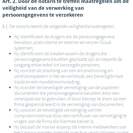
Art. 2. Door de notaris te treffen maatregelen om de
veiligheid van de verwerking van
persoonsgegevens te verzekeren
§ 1. De notaris neemt de volgende veiligheidsmaatregelen:
hij identificeert de dragers die de persoonsgegevens
bevatten, zoals interne en externe servers en Cloud-
systemen;
hij identificeert de lokalen waarin de dragers die
persoonsgegevens bevatten geplaatst zijn en beperkt de
toegang ertoe enkel tot bevoegde personen;
hij voorziet de plaatsing van een airconditioning-en
ventilatiesysteem in het serverlokaal, een beveiligde kast
(rack) en een noodstroomvoeding;
hij voorziet de beveiligde vernietiging van de papieren
documenten die persoonsgegevens bevatten door een
versnipperaar te gebruiken of door beroep te doen op een
firma gespecialiseerd in de vernietiging van documenten;
hij voorziet de beveiligde vernietiging van het
computermateriaal door een certificaat van vernietiging te
vragen aan de firma die hiermee belast is;
hij bepaalt de manier waarop de interne medewerkers van
het kantoor werden ingelicht over hun verplichtingen inzake