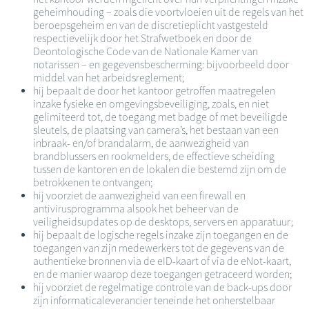
geheimhouding – zoals die voortvloeien uit de regels van het
beroepsgeheim en van de discretieplicht vastgesteld
respectievelijk door het Strafwetboek en door de
Deontologische Code van de Nationale Kamer van
notarissen – en gegevensbescherming: bijvoorbeeld door
middel van het arbeidsreglement;
hij bepaalt de door het kantoor getroffen maatregelen
inzake fysieke en omgevingsbeveiliging, zoals, en niet
gelimiteerd tot, de toegang met badge of met beveiligde
sleutels, de plaatsing van camera’s, het bestaan van een
inbraak- en/of brandalarm, de aanwezigheid van
brandblussers en rookmelders, de effectieve scheiding
tussen de kantoren en de lokalen die bestemd zijn om de
betrokkenen te ontvangen;
hij voorziet de aanwezigheid van een firewall en
antivirusprogramma alsook het beheer van de
veiligheidsupdates op de desktops, servers en apparatuur;
hij bepaalt de logische regels inzake zijn toegangen en de
toegangen van zijn medewerkers tot de gegevens van de
authentieke bronnen via de eID-kaart of via de eNot-kaart,
en de manier waarop deze toegangen getraceerd worden;
hij voorziet de regelmatige controle van de back-ups door
zijn informaticaleverancier teneinde het onherstelbaar