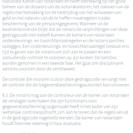
Nationale Kamer van notarissen en heeft betrekking op het goed
beheer van de dossiers van de notariskantoren, het naleven van de
regels met betrekking tot de bestrijding van het witwassen van
geld en het naleven van de te treffen maatregelen inzake
bescherming van de persoonsgegevens. Wanneer uit de
kwaliteitscontrole blijkt dat de notaris de verplichtingen van deze
gedragscode niet naleeft kunnen de kamers van notarissen
ondersteunings- en toezichtsmaatregelen en de notaris sancties
opleggen. Een ondersteunings- en toezichtsmaatregel bestaat erin
tijd te geven aan de notaris om zich aan te passen en een
aanvullende controle te voorzien op zijn kosten. De sancties
worden genomen in een tweede fase. Het gaat om disciplinaire
sancties voorzien door de ventôsewet.
De controle die voorzien is door deze gedragscode vervangt niet
de controle die de Gegevensbeschermingsautoriteit kan uitvoeren.
§ 2. De notaris mag aan de controleur van de kamer van notarissen
de verslagen overmaken die zijn functionaris voor
gegevensbescherming opgemaakt heeft in het kader van zijn
wettelijke controleopdracht, om aan te tonen dat de regels vervat
in de gedragscode nageleefd werden. De kamer van notarissen
houdt hiermee rekening in haar evaluatie.