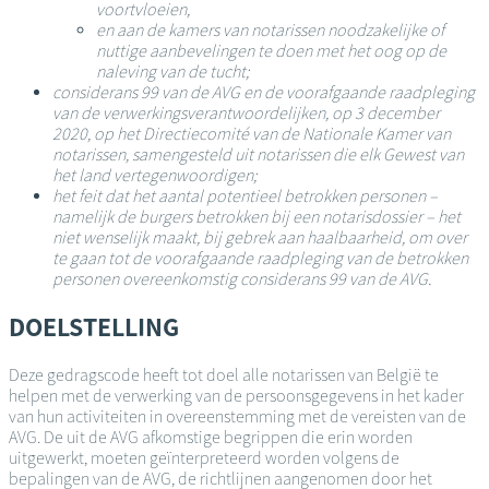
voortvloeien,
en aan de kamers van notarissen noodzakelijke of
nuttige aanbevelingen te doen met het oog op de
naleving van de tucht;
considerans 99 van de AVG en de voorafgaande raadpleging
van de verwerkingsverantwoordelijken, op 3 december
2020, op het Directiecomité van de Nationale Kamer van
notarissen, samengesteld uit notarissen die elk Gewest van
het land vertegenwoordigen;
het feit dat het aantal potentieel betrokken personen –
namelijk de burgers betrokken bij een notarisdossier – het
niet wenselijk maakt, bij gebrek aan haalbaarheid, om over
te gaan tot de voorafgaande raadpleging van de betrokken
personen overeenkomstig considerans 99 van de AVG.
DOELSTELLING
Deze gedragscode heeft tot doel alle notarissen van België te
helpen met de verwerking van de persoonsgegevens in het kader
van hun activiteiten in overeenstemming met de vereisten van de
AVG. De uit de AVG afkomstige begrippen die erin worden
uitgewerkt, moeten geïnterpreteerd worden volgens de
bepalingen van de AVG, de richtlijnen aangenomen door het